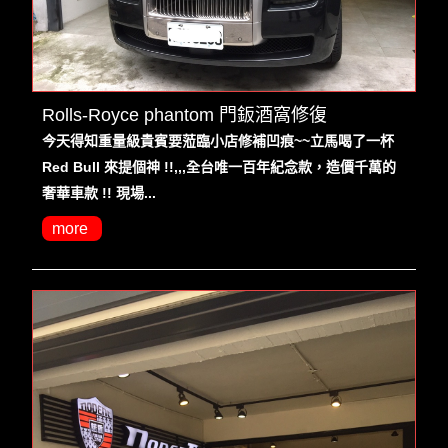
Rolls-Royce phantom 門鈑酒窩修復
今天得知重量級貴賓要蒞臨小店修補凹痕~~立馬喝了一杯
Red Bull 來提個神 !!,,,全台唯一百年紀念款，造價千萬的
奢華車款 !! 現場...
more