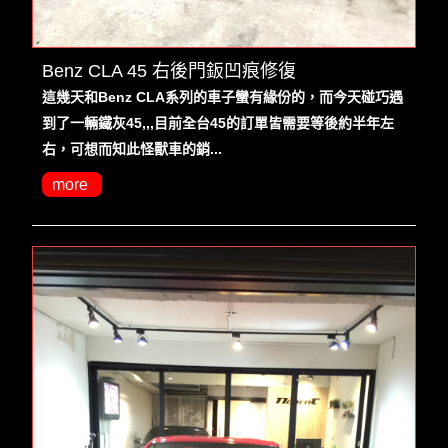
Benz CLA 45 右後門鈑凹痕修復
這幾天和Benz CLA系列的車子蠻有緣份的，而今天碰巧遇
到了一輛鐵灰45,,,目前全台45的訂單皆需要等後約半年左
右，可想而知此怪獸車的銷...
more