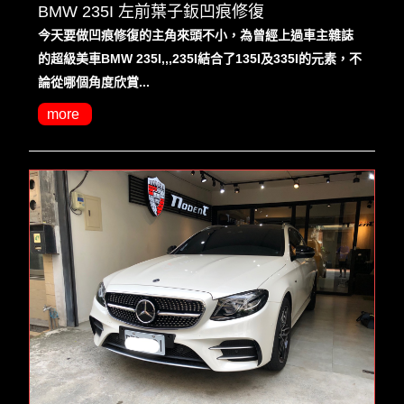
BMW 235I 左前葉子鈑凹痕修復
今天要做凹痕修復的主角來頭不小，為曾經上過車主雜誌
的超級美車BMW 235I,,,235I結合了135I及335I的元素，不
論從哪個角度欣賞...
more