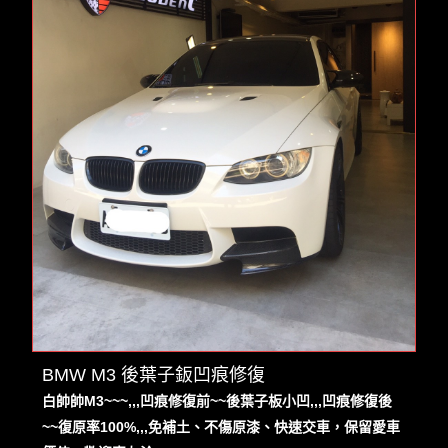
BMW M3 後葉子鈑凹痕修復
白帥帥M3~~~,,,凹痕修復前~~後葉子板小凹,,,凹痕修復後
~~復原率100%,,,免補土、不傷原漆、快速交車，保留愛車