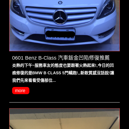
0601 Benz B-Class 汽車鈑金凹陷修復推薦
炎熱的下午~服務車友的態度也要跟著火熱起來!,今日的凹
痕修復的是BMW B CLASS 5門轎跑!,,新款質感沒話說!讓
我們先來看看受傷部位...
more