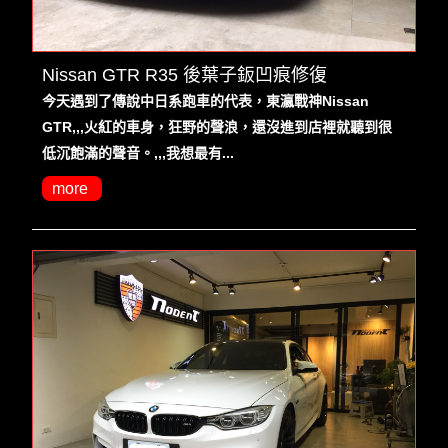
Nissan GTR R35 後葉子鈑凹痕修復
今天遇到了傳說中日系跑車的代表，東瀛戰神Nissan
GTR,,,火紅的車身，狂野的聲浪，還沒進到店裡就聽到很
低沉飽滿的聲音。,,,我想最有...
more