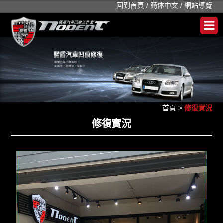
回到首頁
/
簡体中文
/
網站導覽
首頁
>
修復實況
修復實況