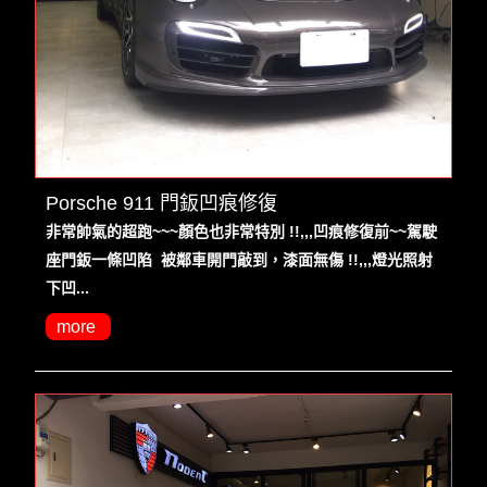
Porsche 911 門鈑凹痕修復
非常帥氣的超跑~~~顏色也非常特別 !!,,,凹痕修復前~~駕駛
座門鈑一條凹陷 被鄰車開門敲到，漆面無傷 !!,,,燈光照射
下凹...
more