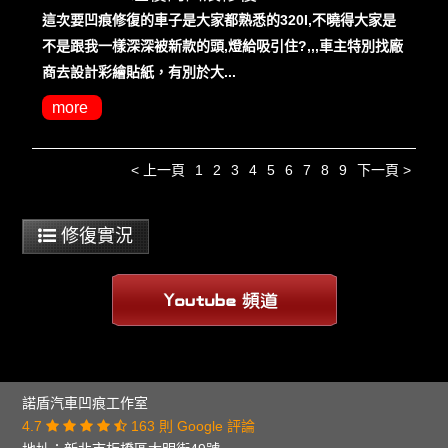
這次要凹痕修復的車子是大家都熟悉的320I,不曉得大家是
不是跟我一樣深深被新款的頭,燈給吸引住?,,,車主特別找廠
商去設計彩繪貼紙，有別於大...
more
< 上一頁
1
2
3
4
5
6
7
8
9
下一頁 >
修復實況
諾盾汽車凹痕工作室
4.7
163 則 Google 評論