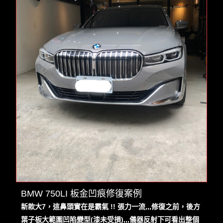
BMW 750LI 板金凹痕修復案例
新款大7，這鼻頭實在是霸氣 !! 張力一流,,,修復之前，後方
葉子板大範圍凹陷變型(漆未受損),,,儀器反射下可看出整個