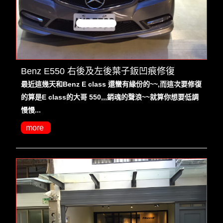
Benz E550 右後及左後葉子鈑凹痕修復
最近這幾天和Benz E class 還蠻有緣份的~~,而這次要修復
的算是E class的大哥 550,,,銷魂的聲浪~~就算你想要低調
慢慢...
more