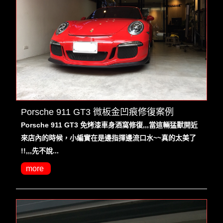
Porsche 911 GT3 微板金凹痕修復案例
Porsche 911 GT3 免烤漆車身酒窩修復,,,當這輛猛獸開近
來店內的時候，小編實在是邊指揮邊流口水~~真的太美了
!!,,,先不說...
more