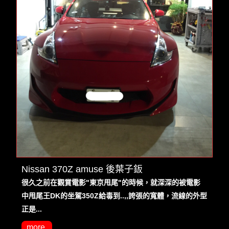
Nissan 370Z amuse 後葉子鈑
很久之前在觀賞電影"東京甩尾"的時候，就深深的被電影
中甩尾王DK的坐駕350Z給毒到..,,誇張的寬體，流線的外型
正是...
more