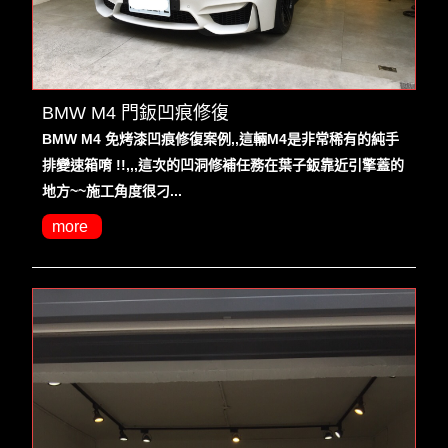
BMW M4 門鈑凹痕修復
BMW M4 免烤漆凹痕修復案例,,這輛M4是非常稀有的純手
排變速箱唷 !!,,,這次的凹洞修補任務在葉子鈑靠近引擎蓋的
地方~~施工角度很刁...
more