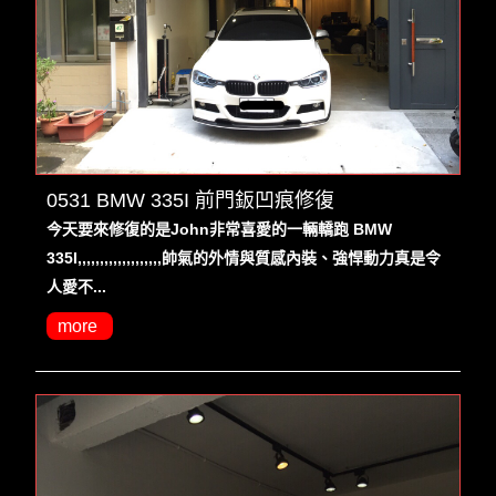
0531 BMW 335I 前門鈑凹痕修復
今天要來修復的是John非常喜愛的一輛轎跑 BMW
335I,,,,,,,,,,,,,,,,,,,帥氣的外情與質感內裝、強悍動力真是令
人愛不...
more