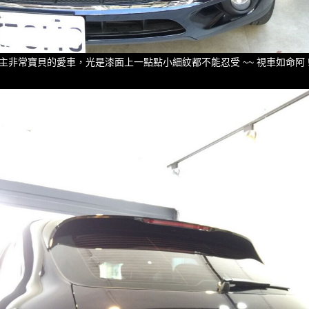
主非常寶貝的愛車，光是漆面上一點點小細紋都不能忍受 ~~ 視車如命阿 !