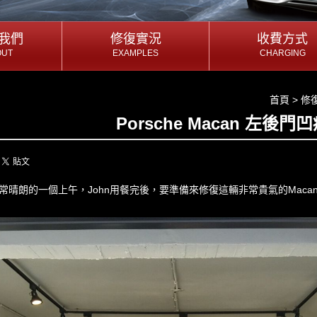
我們
我們
修復實況
修復實況
收費方式
收費方式
OUT
EXAMPLES
CHARGING
OUT
EXAMPLES
CHARGING
我們
修復實況
收費方式
首頁
>
修
Porsche Macan 左後門
常晴朗的一個上午，John用餐完後，要準備來修復這輛非常貴氣的Macan囉