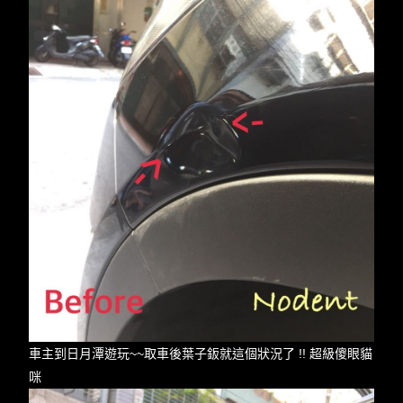
車主到日月潭遊玩~~取車後葉子鈑就這個狀況了 !! 超級傻眼貓
咪