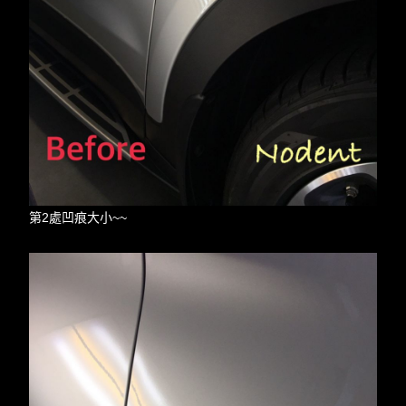
第2處凹痕大小~~