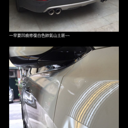
一早要凹痕修復白色帥氣山土匪~~