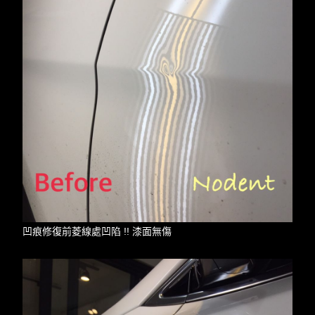
凹痕修復前菱線處凹陷 !! 漆面無傷