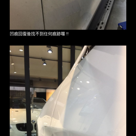
凹痕回復後找不到任何痕跡囉 !!