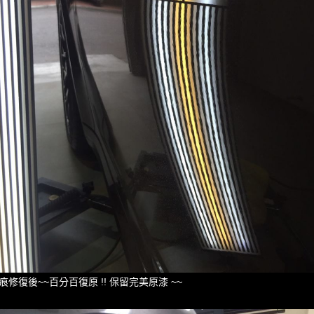
痕修復後~~百分百復原 !! 保留完美原漆 ~~