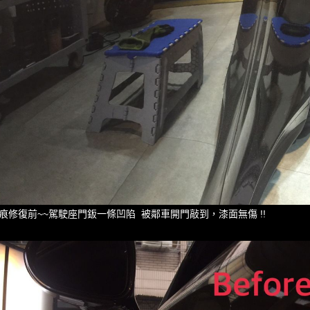
痕修復前~~駕駛座門鈑一條凹陷 被鄰車開門敲到，漆面無傷 !!