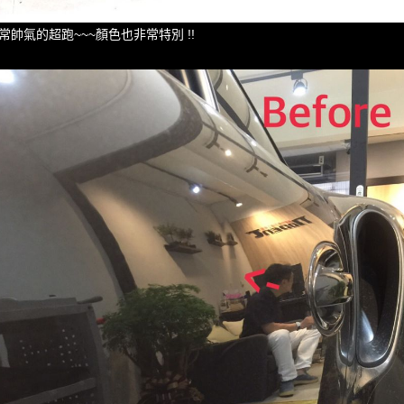
常帥氣的超跑~~~顏色也非常特別 !!