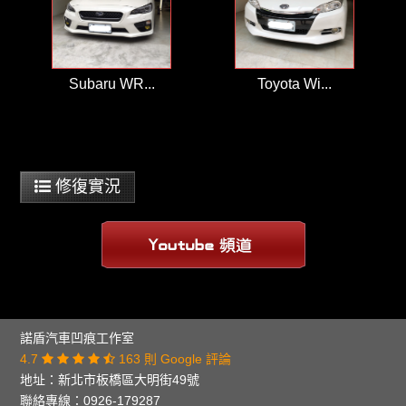
Subaru WR...
Toyota Wi...
修復實況
諾盾汽車凹痕工作室
4.7
163 則 Google 評論
地址：
新北市板橋區大明街49號
聯絡專線：
0926-179287