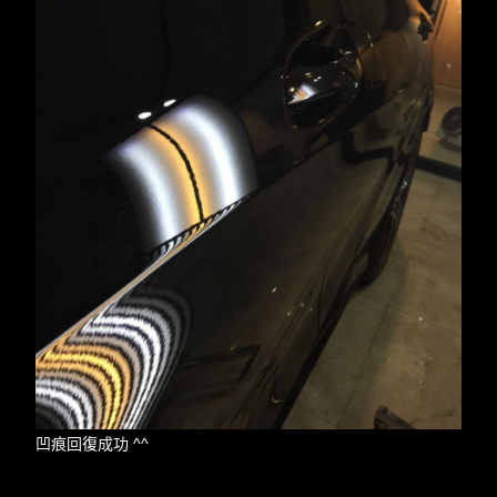
凹痕回復成功 ^^