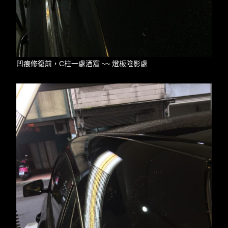
凹痕修復前，C柱一處酒窩 ~~ 燈板陰影處