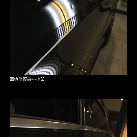
凹痕修復前~~小凹