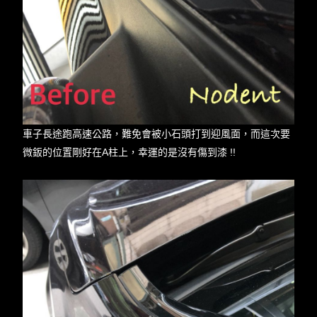
車子長途跑高速公路，難免會被小石頭打到迎風面，而這次要
微鈑的位置剛好在A柱上，幸運的是沒有傷到漆 !!