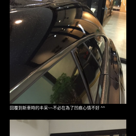
回覆到新車時的丰采~~不必在為了凹痕心情不好 ^^