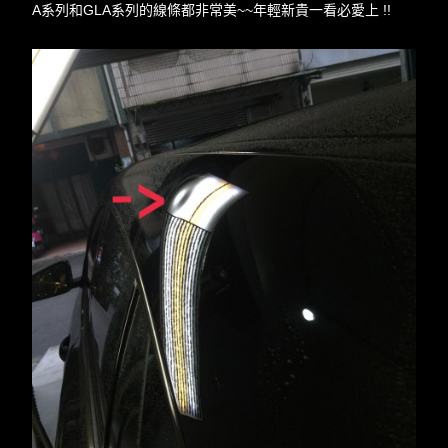
A系列和GLA系列的線條都非常美~~年輕新貴一看必愛上 !!