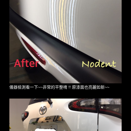
儀器檢測看一下~~非常的平整唷 !! 原漆面也亮麗如新~~