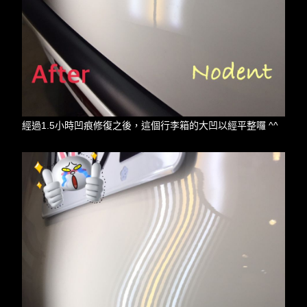
經過1.5小時凹痕修復之後，這個行李箱的大凹以經平整囉 ^^