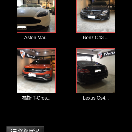
Aston Mar...
Benz C43 ...
福斯 T-Cros...
Lexus Gs4...
修復實況