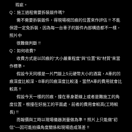
瑕疵。
Q：施工過程需要拆裝鈑件嗎?
需不需要拆裝鈑件，得現場視凹痕的位置來作評估 !! 不能
保證一定免拆裝，因為每一台車子的鈑件內部構造都不一樣，
照片中
很難做判斷 !!
Q：如何收費?
收費方式是以凹痕的"大小嚴重程度"與"位置"和"材質"來當
作標準。
假設今天同樣是一片門鈑上5元硬幣大小的酒窩，A車的凹
痕深度比較深、B車的凹痕深度比較淺，當然A車的費用就會比
較高 !!
假設今天一樣的凹痕，撞在車身菱線上或者是難施工的角
度位置，根撞在好施工的平面處，前者的費用會較高(工時較
長) !!
而報價與工時以現場儀器測量做為準 !! 照片上只能做"初
估"~~因可能拍攝角度關係和現場造成落差 !!