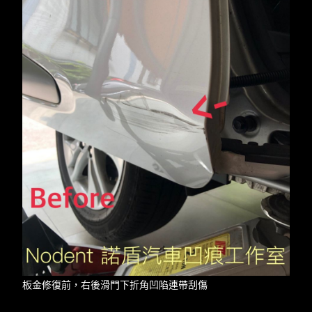
板金修復前，右後滑門下折角凹陷連帶刮傷