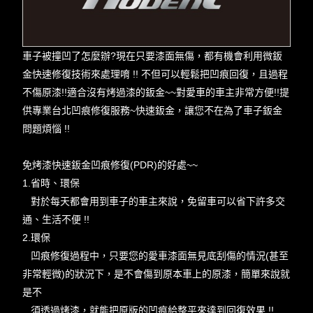
車子被撞凹了怎麼辦?現在只要漆面無傷，都有機會利用微鈑
金快速修復技術來處理唷 !! 不但可以輕鬆把凹痕回復，且過程
不傷原漆!!適合沒有烤過漆的鈑金~~對愛車的車主非常方便!!提
供專業台北凹痕修復服務~快速鈑金，讓您不在為了車子鈑金
問題煩惱 !!
免烤漆快速鈑金凹痕修復(PDR)的好處~~
1.省時、環保
對於每天都會用到車子的車主來說，免留車可以省下許多交
通、生活不便 !!
2.環保
凹痕修復過程中，只要您的愛車漆面無見底刮傷的情況(甚至
非常輕微)的狀況下，是不會傷到原本車上的原漆，簡單來說就
是不
須透過烤漆，就能把原版的凹痕給整平來達到回復效果 !!