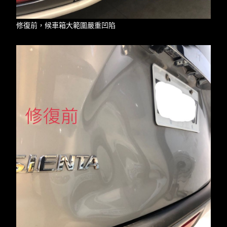
修復前，候車箱大範圍嚴重凹陷