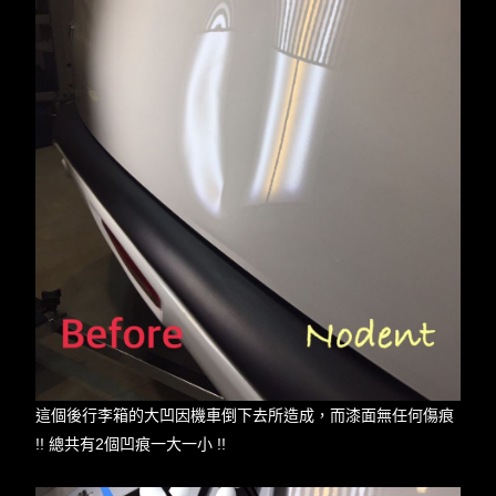
這個後行李箱的大凹因機車倒下去所造成，而漆面無任何傷痕
!! 總共有2個凹痕一大一小 !!