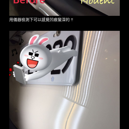
用儀器檢測下可以感覺凹痕蠻深的 !!