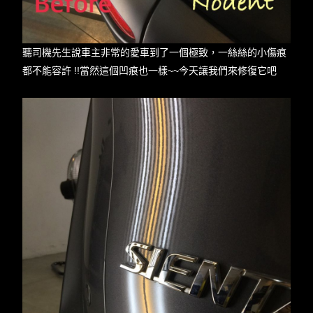
聽司機先生說車主非常的愛車到了一個極致，一絲絲的小傷痕
都不能容許 !!當然這個凹痕也一樣~~今天讓我們來修復它吧