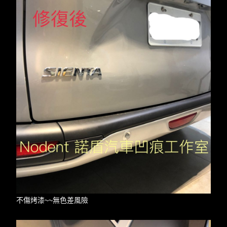
不傷烤漆~~無色差風險