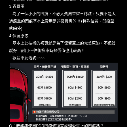
3.省費用
為了一個小小的凹痕，不必大費周章留車烤漆，只要不是太
過嚴重的凹痕基本上費用是非常實惠的 !! (特殊位置、凹痕型
態除外)
4.保留原漆
基本上此技術的初衷就是為了保留車上的完美原漆，不但質
感好且耐用~~往後換車時候價值也比較高 !!
歡迎車友洽詢~~~~
Q：我能夠使用PDR凹痕修復來處理愛車上的凹痕嗎 ?