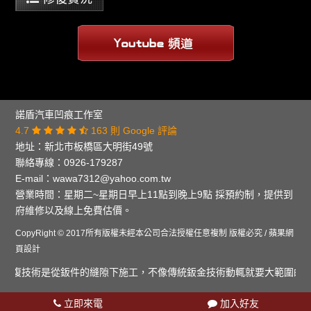
諾盾汽車凹痕工作室
4.7
163 則 Google 評論
地址：
新北市板橋區大明街49號
聯絡專線：
0926-179287
E-mail：
wawa7312@yahoo.com.tw
營業時間：星期二~星期日早上11點到晚上9點 採預約制，提供到
府維修以及線上免費估價。
CopyRight © 2017所有版權未經本公司合法授權任意複制 版權必究 /
蘋果網
頁設計
復技術是從鈑件的縫隙下施工，不像傳統鈑金技術動輒就要大範圍的拆裝，
立即來電
加入好友