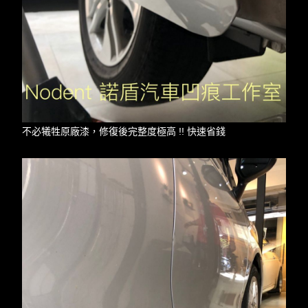
不必犧牲原廠漆，修復後完整度極高 !! 快速省錢