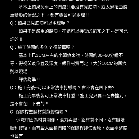
基本上如果您車上的凹痕只要沒有見底漆、或太過扭曲嚴
重變形的情況之下 ，都有機會可以處理 !!
Q：如果已見底漆可以處理嗎 ?
如果不是嚴重的脫漆，在還可以接受的範完之下~~是可允
許的 !!
Q：施工時間約多久 ? 須留車嗎 ?
基本上已3CM左右的小凹痕來說，時間約30~50分鐘不
等，得視凹痕位置及深度、鈑件材質而定 !! 大於10CM的凹痕
則以現場
評估為準 !!
Q：施工完後~可以正常洗車打蠟嗎 ? 會不會在凹下去?
施工完畢後皆可正常洗車打臘 !! 施工完只要不在去撞到，
是不會在凹下去的 !!
Q: 保險桿塑膠材質能修復嗎 ?
保險桿因為材質關係，張力與鐵、鋁材質不同，沒有辦法
順利修復。而有些大面積凹陷的保險桿即使復原，表面平整度
也會有