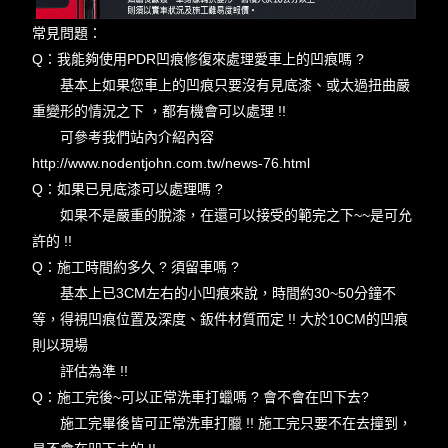
常見問題：
Q：我能夠使用PDR凹痕修復來處理愛車上的凹痕嗎 ?
基本上如果您車上的凹痕只要沒有見底漆、或太過扭曲嚴
重變形的情況之下 ，都有機會可以處理 !!
可參考我們站內介紹內容
http://www.nodentjohn.com.tw/news-76.html
Q
：如果已見底漆可以處理嗎 ?
如果不是嚴重的脫漆，在還可以接受的範完之下~~是可允
許的 !!
Q：施工時間約多久 ? 須留車嗎 ?
基本上已3CM左右的小凹痕來說，時間約30~50分鐘不
等，得視凹痕位置及深度、鈑件材質而定 !! 大於10CM的凹痕
則以現場
評估為準 !!
Q：施工完後~可以正常洗車打蠟嗎 ? 會不會在凹下去?
施工完畢後皆可正常洗車打臘 !! 施工完只要不在去撞到，