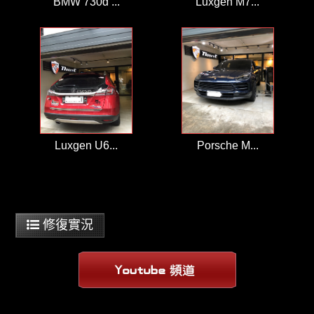
BMW 730d ...
Luxgen M7...
Luxgen U6...
Porsche M...
修復實況