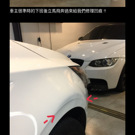
車主很準時的下班後立馬飛奔過來給我們修理凹痕 !!