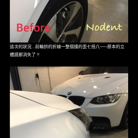
這次的狀況...前輪拱的折線一整個撞的歪七扭八~~~原本的立
體感都消失了 !!