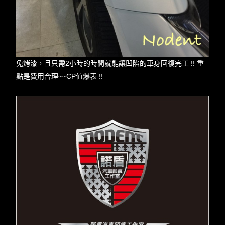
免烤漆，且只需2小時的時間就能讓凹陷的車身回復完工 !! 重
點是費用合理~~CP值爆表 !!