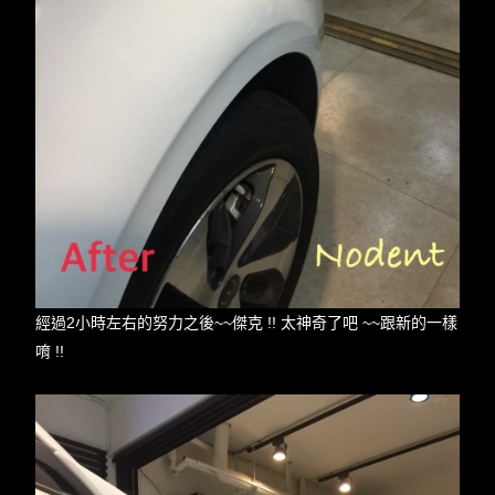
經過2小時左右的努力之後~~傑克 !! 太神奇了吧 ~~跟新的一樣
唷 !!