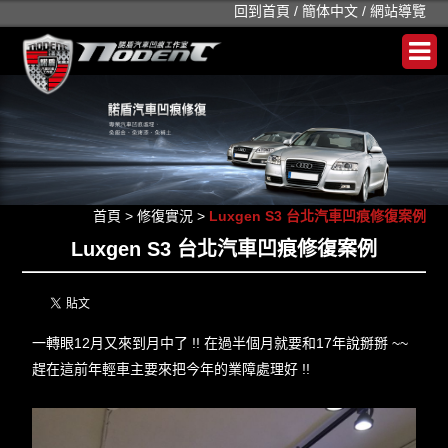
回到首頁
/
簡体中文
/
網站導覽
首頁
>
修復實況
>
Luxgen S3 台北汽車凹痕修復案例
Luxgen S3 台北汽車凹痕修復案例
一轉眼12月又來到月中了 !! 在過半個月就要和17年說掰掰 ~~
趕在這前年輕車主要來把今年的業障處理好 !!