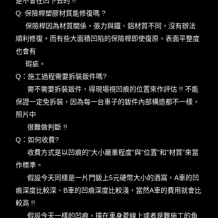
是不會在凹下去的 !!
Q: 保險桿塑膠材質能修復嗎 ?
保險桿因為材質關係，張力與鐵、鋁材質不同，沒有辦法
順利修復。而有些大面積凹陷的保險桿即使復原，表面平整度
也會有
瑕疵。
Q：施工過程需要拆裝鈑件嗎?
需不需要拆裝鈑件，得現場視凹痕的位置來作評估 !! 不能
保證一定免拆裝，因為每一台車子的鈑件內部構造都不一樣，
照片中
很難做判斷 !!
Q：如何收費?
收費方式是以凹痕的"大小嚴重程度"與"位置"和"材質"來當
作標準。
假設今天同樣是一片門鈑上5元硬幣大小的酒窩，A車的凹
痕深度比較深、B車的凹痕深度比較淺，當然A車的費用就會比
較高 !!
假設今天一樣的凹痕，撞在車身菱線上或者是難施工的角