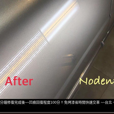
0分鐘修復完成後~~凹痕回復程度100分 !! 免烤漆省時間快速交車 ~~