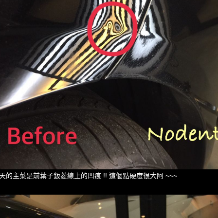
天的主菜是前葉子鈑菱線上的凹痕 !! 這個點硬度很大阿 ~~~