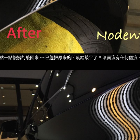
點一點慢慢的敲回來 ~~已經把原來的凹痕給敲平了 !! 漆面沒有任何傷痕 