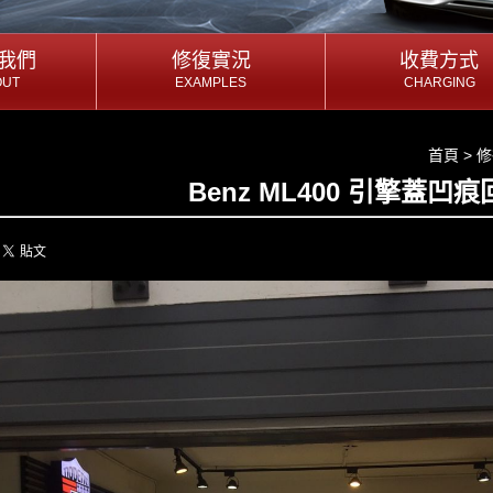
我們
我們
修復實況
修復實況
收費方式
收費方式
OUT
EXAMPLES
CHARGING
OUT
EXAMPLES
CHARGING
我們
修復實況
收費方式
首頁
>
修
Benz ML400 引擎蓋凹