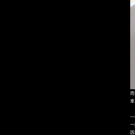
而
車
~
一
因