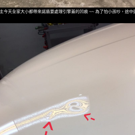
主今天全家大小都帶來諾盾要處理引擎蓋的凹痕 ~~ 為了怕小孩吵，途中