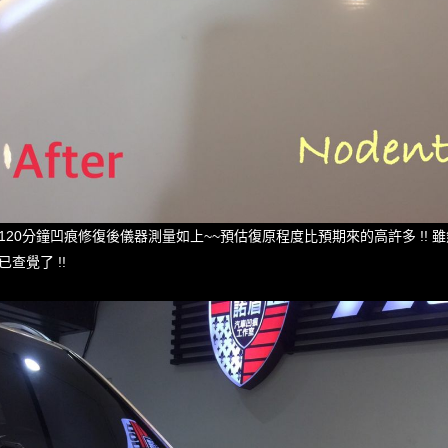
120分鐘凹痕修復後儀器測量如上~~預估復原程度比預期來的高許多 !!
已查覺了 !!