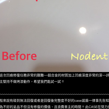
這次凹痕修復任務非常的艱難~~鋁合金的材質加上凹痕深度非常的深~~評估
主堅持不做烤漆動作，希望我們能試一試 !!
~~~~~~~~~~~~~~~~~~~~~~~~~~~~~~~~~~~~~~~~~~~~~~~~~~~~~~~~~
般來說有碰到無法回復或者是回復後完整度不好的case諾盾一律事先告
為不好的呈品不但沒有修復的價值、且浪費車主的時間 !! 此CASE在努力